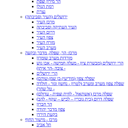
הר מירון וצפת
רמת הגולן
נצרת
ירושלים (העיר וסביבתה)
מרכז העיר
העיר העתיקה וסביבתה
דרום העיר
צפון העיר
מזרח העיר
מערב העיר
מרכז: הר, שפלה, מדבר ובקעה
מורדות מערב שומרון
הרי ירושלים (מבשרת ציון - מעלה חמישה - אבו גוש
- צובה -הר איתן)
הרי ירושלים
שפלה צפון (מודיעין-בן שמן-שוהם)
שפלה צפון מערב ומערב (לטרון - נחשון וגזר - חולדה
- טל שחר)
שפלה מרכז (אשתאול - לוזית וצפית - עדולם)
שפלה דרום (בית גוברין – לכיש – שקף - להב)
הר חברון
צפון מדבר יהודה
בקעת הירדן
מרכז - מישור החוף
תל אביב