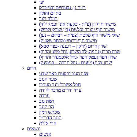
יפו
רמת גן, גבעתיים ובני ברק
בת ים וחולון
רמלה ולוד
מישור חוף דן (פ"ת - בקעת אונו ועמק לוד)
מישור חוף יהודה ופלשת (בין שורק ולכיש)
שולי מישור חוף פלשת (צפית – רבדים – נען)
מישור חוף דרומי (מרחב שקמה)
שרון דרום (ירקון – רעננה -כפר סבא)
שרון מרכז (נתניה, לב השרון, נחל פולג והחוף)
שרון חפר (עמק חפר -נחל אלכסנדר והחוף)
שרון צפון (מענית - נחל חדרה – בנימינה)
דרום
צפון הנגב ובקעת באר שבע
שער הנגב
חבל אשכול ונגב מערבי
ערד ודרום מדבר יהודה
ערבה
רמת נגב
הר הנגב
מכתש רמון
הנגב הדרומי
הרי אילת
נושאים
אנשים