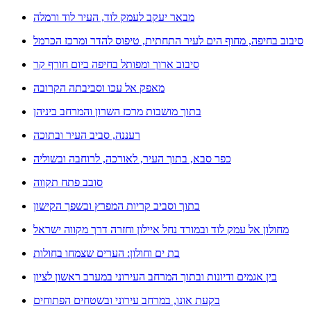
מבאר יעקב לעמק לוד, העיר לוד ורמלה
סיבוב בחיפה, מחוף הים לעיר התחתית, טיפוס להדר ומרכז הכרמל
סיבוב ארוך ומפותל בחיפה ביום חורף קר
מאפק אל עכו וסביבתה הקרובה
בתוך מושבות מרכז השרון והמרחב ביניהן
רעננה, סביב העיר ובתוכה
כפר סבא, בתוך העיר, לאורכה, לרוחבה ובשוליה
סובב פתח תקווה
בתוך וסביב קריות המפרץ ובשפך הקישון
מחולון אל עמק לוד ובמורד נחל איילון וחזרה דרך מקווה ישראל
בת ים וחולון: הערים שצמחו בחולות
בין אגמים ודיונות ובתוך המרחב העירוני במערב ראשון לציון
בקעת אונו, במרחב עירוני ובשטחים הפתוחים