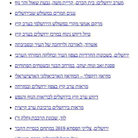
מערב ירושלים: בית הכרם, קריית משה, גבעת שאול והר נוף
נגנים וזמרים במשולש שבירושלים
מרקם אנושי מקרי במשולש הירושלמי בערב קיץ
טיול דיווש נינוח במרכז ירושלים בערב קיץ
אשדוד, לאורכה ולרוחבה של העיר ובסביבתה
ירושלים, בשכונות החרדיות בצפון העיר ובחלקה המזרחי הערבי
פסגת זאב ונווה יעקב, במרחב הבנוי ובשטחים הפתוחים
מוזיאון רוקפלר – המוזיאון הארכיאולוגי הארצישראלי
מראות ערב קיץ בצפון ירושלים ובמזרחה
דיווש ערב קיץ בירושלים לבריאות הגוף והנפש
מראות בירושלים ברכיבת ערב קייצית
לוד, שכונת הרכבת (חלק ד')
ירושלים, צלייני הפסחא 2019 במתחם כנסיית הקבר