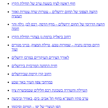
חוף ראשון לציון בשעת ערב של תחילת הקיץ
הקצה הצפוני של תחום ירושלים – עטרות שדה עטרות ואזור
תעשיה
הקצה הדרומי של תחום ירושלים – מדף הדסה, רכס לבן, גילה והר
חומה
רחוב ביאליק ברמת גן בצהרי תחילת הקיץ
דרום ומרכז נתניה – שמורות טבע, טיילת המצוק, בנייני מגורים
ועוד
לאורך הצירים העיקריים במרכז ירושלים
חזית התחנה המרכזית בירושלים
רחוב קרן קיימת שבירושלים
במרחבי צפון העיר באר שבע
הטיילת והשדרה בשכונת רכס חלילים שבמבשרת ציון
ערב סתיו תשפ"א בחוף תל אביב: בים, באוויר וביבשה
הפן הנוצרי של יפו – המיזם וסיכומו