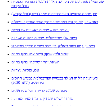
יפו, תפילת פנטקוסט של הקהילה האורתודוכסית הערבית בכנסיית
ג'ורג' הקדוש
יפו, מתחם הכנסייה האורתודוכסית מאר ג'רייס (ג'ורג' הקדוש)
באר שבע, לאורך נחל באר שבע ובתוך העיר העתיקה ובשוליה
נוצרים ביפו – מראות ראשונים של המיזם
רמות אלון שבירושלים, מראות בדפנות השכונה
רמת גן, קטע רחוב ביאליק, בין כיכר רמב"ם ודרך ז'בוטינסקי
שחור ולבן (שרוף) וקצת צבע בחוף בת ים
חשיפת יתר ו"שריפה" בחוף בת ים
עכו, כנסיות נוצריות
ליטורגיקה ליל חג המולד בכנסייה הפרובסלבית במגרש הרוסים
בירושלים (ינואר 2020)
מבט על שכונת קריית היובל שבירושלים
מזרח ירושלים שמחוץ לחומות העיר העתיקה