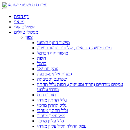
דף הבית
מי אני
הטיולים שלי
מסלולי טיולים
צפון
מישור החוף הצפוני
רמות מנשה, הר אמיר, שלוחות וגבעות עירון
מישור חוף הכרמל
חיפה
כרמל
עמק יזרעאל
גבעות אלונים-טבעון
שפרעם וסביבתה
עמקים מזרחיים (חרוד ומעיינות), רמות גליל תחתון
מזרחי וגלבוע
סובב כנרת
גליל תחתון מזרחי
גליל תחתון מרכזי
גליל תחתון מערבי
גליל עליון מערבי
גליל עליון מרכזי
עמק החולה וגליל עליון מזרחי