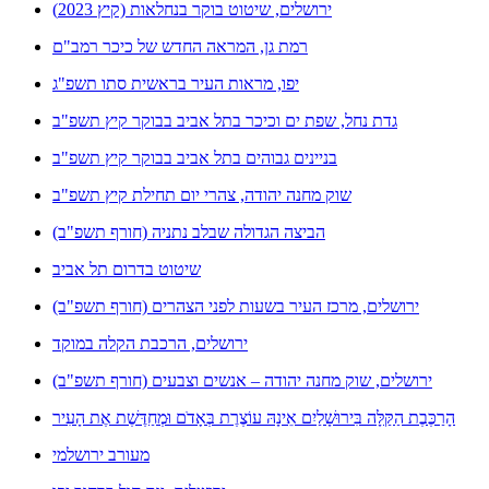
ירושלים, שיטוט בוקר בנחלאות (קיץ 2023)
רמת גן, המראה החדש של כיכר רמב"ם
יפו, מראות העיר בראשית סתו תשפ"ג
גדת נחל, שפת ים וכיכר בתל אביב בבוקר קיץ תשפ"ב
בניינים גבוהים בתל אביב בבוקר קיץ תשפ"ב
שוק מחנה יהודה, צהרי יום תחילת קיץ תשפ"ב
הביצה הגדולה שבלב נתניה (חורף תשפ"ב)
שיטוט בדרום תל אביב
ירושלים, מרכז העיר בשעות לפני הצהרים (חורף תשפ"ב)
ירושלים, הרכבת הקלה במוקד
ירושלים, שוק מחנה יהודה – אנשים וצבעים (חורף תשפ"ב)
הָרַכֶּבֶת הַקַּלָּה בִּירוּשָׁלַיִם אֵינָהּ עוֹצֶרֶת בְּאָדֹם וּמְחַדֶּשֶׁת אֶת הָעִיר
מעורב ירושלמי