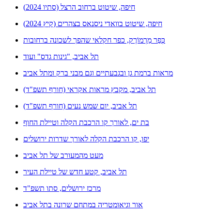
חיפה, שיטוט ברחוב הרצל (סתיו 2024)
חיפה, שיטוט בוואדי ניסנאס בצהרים (קיץ 2024)
כְּפַר מַרְמוֹרֶק, כפר חקלאי שהפך לשכונה ברחובות
תל אביב, "גינות גדס" ועוד
מראות ברמת גן ובגבעתיים וגם מבני ברק ומתל אביב
תל אביב, מקבץ מראות אקראי (חורף תשפ"ד)
תל אביב, יום שמש נעים (חורף תשפ"ד)
בת ים, לאורך קו הרכבת הקלה וטיילת החוף
יפו, קו הרכבת הקלה לאורך שדרות ירושלים
מעט מהמעורב של תל אביב
תל אביב, קטע חדש של טיילת העיר
מרכז ירושלים, סתו תשפ"ד
אור וגיאומטריה במתחם שרונה בתל אביב