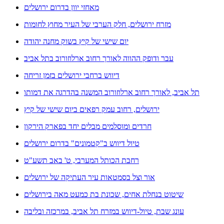
מאחזי יוון בדרום ירושלים
מזרח ירושלים, חלק הערבי של העיר מחוץ לחומות
יום שישי של קיץ בשוק מחנה יהודה
עבר ודופק ההווה לאורך רחוב ארלוזורוב בתל אביב
דיווש ברחבי ירושלים בזמן זריחה
תל אביב, לאורך רחוב ארלוזורוב המשנה בהדרגה את דמותו
ירושלים, רחוב עמק רפאים ביום שישי של קיץ
חרדים ומוסלמים מבלים יחד בפארק הירקון
טיול דיווש ב"קטמונים" בדרום ירושלים
רחבת הכותל המערבי, ט' באב תשע"ט
אור וצל בסמטאות עיר העתיקה של ירושלים
שיטוט בנחלת אחים, שכונת בת כמעט מאה בירושלים
עונג שבת, טיול-דיווש במזרח תל אביב, במרכזה ובליבה