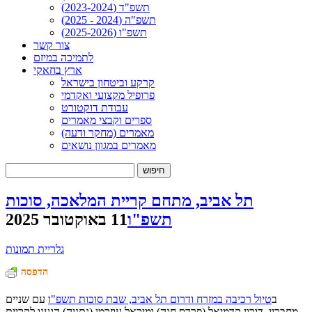
תשפ"ד (2023-2024)
תשפ"ה (2024 - 2025)
תשפ"ו (2025-2026)
צור קשר
לתמיכה במיזם
ארץ בחאקי
קרקע וביטחון בישראל
פרופיל מקצועי ואקדמי
עבודת דוקטורט
ספרים וקבצי מאמרים
מאמרים (מחקר ודעה)
מאמרים במגוון נושאים
חיפוש:
תל אביב, מתחם קריית המלאכה, סוכות
תשפ"ו
11 באוקטובר 2025
גלריית תמונות
הדפסה
ב
טיול רכיבה במזרח ודרום תל אביב, שבת סוכות תשפ"ו
עם שניים
מחבריי, דורון קדמיאל (פרדס חנה) ומיכאל עוזרמן (נתניה) הגענו לקריית