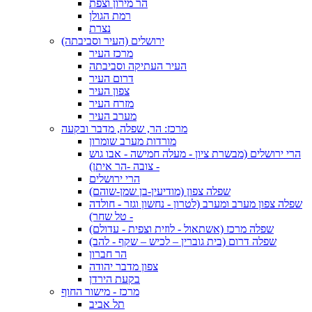
הר מירון וצפת
רמת הגולן
נצרת
ירושלים (העיר וסביבתה)
מרכז העיר
העיר העתיקה וסביבתה
דרום העיר
צפון העיר
מזרח העיר
מערב העיר
מרכז: הר, שפלה, מדבר ובקעה
מורדות מערב שומרון
הרי ירושלים (מבשרת ציון - מעלה חמישה - אבו גוש
- צובה -הר איתן)
הרי ירושלים
שפלה צפון (מודיעין-בן שמן-שוהם)
שפלה צפון מערב ומערב (לטרון - נחשון וגזר - חולדה
- טל שחר)
שפלה מרכז (אשתאול - לוזית וצפית - עדולם)
שפלה דרום (בית גוברין – לכיש – שקף - להב)
הר חברון
צפון מדבר יהודה
בקעת הירדן
מרכז - מישור החוף
תל אביב