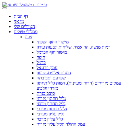
דף הבית
מי אני
הטיולים שלי
מסלולי טיולים
צפון
מישור החוף הצפוני
רמות מנשה, הר אמיר, שלוחות וגבעות עירון
מישור חוף הכרמל
חיפה
כרמל
עמק יזרעאל
גבעות אלונים-טבעון
שפרעם וסביבתה
עמקים מזרחיים (חרוד ומעיינות), רמות גליל תחתון
מזרחי וגלבוע
סובב כנרת
גליל תחתון מזרחי
גליל תחתון מרכזי
גליל תחתון מערבי
גליל עליון מערבי
גליל עליון מרכזי
עמק החולה וגליל עליון מזרחי