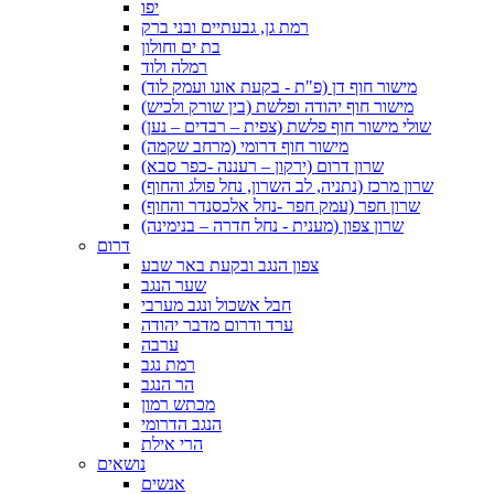
יפו
רמת גן, גבעתיים ובני ברק
בת ים וחולון
רמלה ולוד
מישור חוף דן (פ"ת - בקעת אונו ועמק לוד)
מישור חוף יהודה ופלשת (בין שורק ולכיש)
שולי מישור חוף פלשת (צפית – רבדים – נען)
מישור חוף דרומי (מרחב שקמה)
שרון דרום (ירקון – רעננה -כפר סבא)
שרון מרכז (נתניה, לב השרון, נחל פולג והחוף)
שרון חפר (עמק חפר -נחל אלכסנדר והחוף)
שרון צפון (מענית - נחל חדרה – בנימינה)
דרום
צפון הנגב ובקעת באר שבע
שער הנגב
חבל אשכול ונגב מערבי
ערד ודרום מדבר יהודה
ערבה
רמת נגב
הר הנגב
מכתש רמון
הנגב הדרומי
הרי אילת
נושאים
אנשים