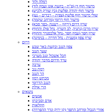
רמלה ולוד
מישור חוף דן (פ"ת - בקעת אונו ועמק לוד)
מישור חוף יהודה ופלשת (בין שורק ולכיש)
שולי מישור חוף פלשת (צפית – רבדים – נען)
מישור חוף דרומי (מרחב שקמה)
שרון דרום (ירקון – רעננה -כפר סבא)
שרון מרכז (נתניה, לב השרון, נחל פולג והחוף)
שרון חפר (עמק חפר -נחל אלכסנדר והחוף)
שרון צפון (מענית - נחל חדרה – בנימינה)
דרום
צפון הנגב ובקעת באר שבע
שער הנגב
חבל אשכול ונגב מערבי
ערד ודרום מדבר יהודה
ערבה
רמת נגב
הר הנגב
מכתש רמון
הנגב הדרומי
הרי אילת
נושאים
אנשים
אדם וסביבתו
חקלאות
אזורי הגבול ומרחב התפר (קו ירוק וגדר ההפרדה)