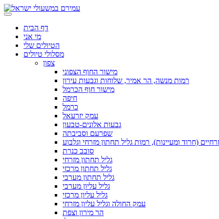
דף הבית
מי אני
הטיולים שלי
מסלולי טיולים
צפון
מישור החוף הצפוני
רמות מנשה, הר אמיר, שלוחות וגבעות עירון
מישור חוף הכרמל
חיפה
כרמל
עמק יזרעאל
גבעות אלונים-טבעון
שפרעם וסביבתה
חיים (חרוד ומעיינות), רמות גליל תחתון מזרחי וגלבוע
סובב כנרת
גליל תחתון מזרחי
גליל תחתון מרכזי
גליל תחתון מערבי
גליל עליון מערבי
גליל עליון מרכזי
עמק החולה וגליל עליון מזרחי
הר מירון וצפת