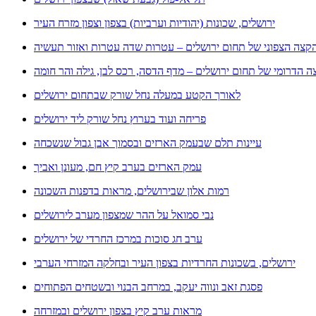
ירושלים, שכונות (יהודיות וערביות) בצפון וצפון מזרח העיר
קצה הצפוני של תחום ירושלים – עטרות שדה עטרות ואזור תעשיה
 הדרומי של תחום ירושלים – מדף הדסה, רכס לבן, גילה והר חומה
לאורך הקטע במעלה נחל שורק שבתחום ירושלים
פריחה ועוד בערוץ נחל שורק ליד ירושלים
עיינות תלם שבעמק הארזים ובסמוך אבן גבול שנשכחה
עמק הארזים בערב קיץ חם, מעונן ואביך
רמות אלון שבירושלים, מראות בדפנות השכונה
נבי סמואל על ההר שמצפון מערב לירושלים
ערב חג סוכות במרכז החרדי של ירושלים
ירושלים, בשכונות החרדיות בצפון העיר ובחלקה המזרחי הערבי
פסגת זאב ונווה יעקב, במרחב הבנוי ובשטחים הפתוחים
מראות ערב קיץ בצפון ירושלים ובמזרחה