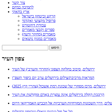
צור קשר
לתמיכה במיזם
ארץ בחאקי
קרקע וביטחון בישראל
פרופיל מקצועי ואקדמי
עבודת דוקטורט
ספרים וקבצי מאמרים
מאמרים (מחקר ודעה)
מאמרים במגוון נושאים
חיפוש:
צפון העיר
ירושלים, סיבוב בחלקה הצפוני (החרדי והערבי) של העיר
המראות מרכיבת/צילום בירושלים ערב יום כיפור תשפ"ו
ירושלים, מרכז מסחרי של שכונת רמת אשכול (צהריי קיץ 2025)
הָרַכֶּבֶת הַקַּלָּה בִּירוּשָׁלַיִם אֵינָהּ עוֹצֶרֶת בְּאָדֹם וּמְחַדֶּשֶׁת אֶת הָעִיר
שלים, דרך השכונות המזרחיות הערביות אל הכביש האמריקאי דרום
תל אל-פול (גבעת שאול) שבצפון ירושלים