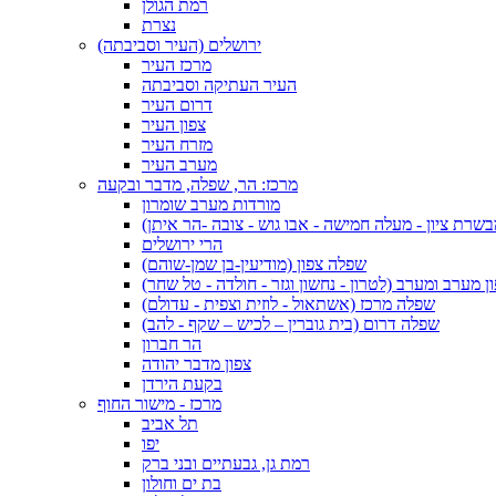
רמת הגולן
נצרת
ירושלים (העיר וסביבתה)
מרכז העיר
העיר העתיקה וסביבתה
דרום העיר
צפון העיר
מזרח העיר
מערב העיר
מרכז: הר, שפלה, מדבר ובקעה
מורדות מערב שומרון
בשרת ציון - מעלה חמישה - אבו גוש - צובה -הר איתן)
הרי ירושלים
שפלה צפון (מודיעין-בן שמן-שוהם)
 מערב ומערב (לטרון - נחשון וגזר - חולדה - טל שחר)
שפלה מרכז (אשתאול - לוזית וצפית - עדולם)
שפלה דרום (בית גוברין – לכיש – שקף - להב)
הר חברון
צפון מדבר יהודה
בקעת הירדן
מרכז - מישור החוף
תל אביב
יפו
רמת גן, גבעתיים ובני ברק
בת ים וחולון