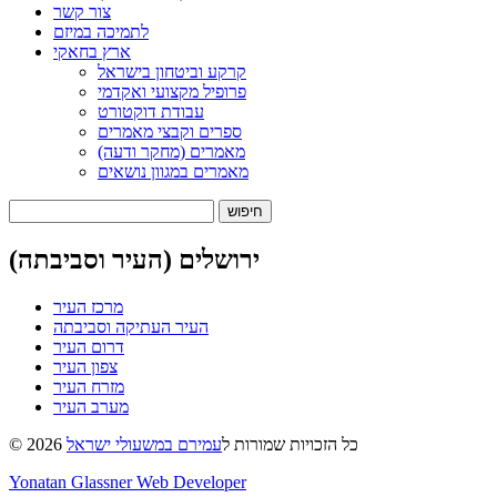
צור קשר
לתמיכה במיזם
ארץ בחאקי
קרקע וביטחון בישראל
פרופיל מקצועי ואקדמי
עבודת דוקטורט
ספרים וקבצי מאמרים
מאמרים (מחקר ודעה)
מאמרים במגוון נושאים
חיפוש:
ירושלים (העיר וסביבתה)
מרכז העיר
העיר העתיקה וסביבתה
דרום העיר
צפון העיר
מזרח העיר
מערב העיר
© 2026 כל הזכויות שמורות ל
עמירם במשעולי ישראל
Yonatan Glassner Web Developer