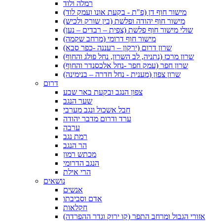
רמלה ולוד
מישור חוף דן (פ"ת - בקעת אונו ועמק לוד)
מישור חוף יהודה ופלשת (בין שורק ולכיש)
שולי מישור חוף פלשת (צפית – רבדים – נען)
מישור חוף דרומי (מרחב שקמה)
שרון דרום (ירקון – רעננה -כפר סבא)
שרון מרכז (נתניה, לב השרון, נחל פולג והחוף)
שרון חפר (עמק חפר -נחל אלכסנדר והחוף)
שרון צפון (מענית - נחל חדרה – בנימינה)
דרום
צפון הנגב ובקעת באר שבע
שער הנגב
חבל אשכול ונגב מערבי
ערד ודרום מדבר יהודה
ערבה
רמת נגב
הר הנגב
מכתש רמון
הנגב הדרומי
הרי אילת
נושאים
אנשים
אדם וסביבתו
חקלאות
אזורי הגבול ומרחב התפר (קו ירוק וגדר ההפרדה)