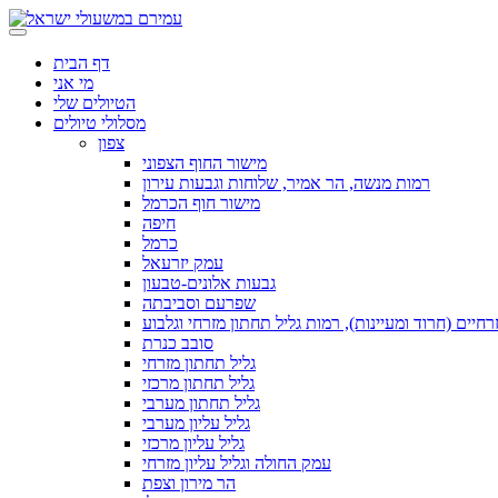
דף הבית
מי אני
הטיולים שלי
מסלולי טיולים
צפון
מישור החוף הצפוני
רמות מנשה, הר אמיר, שלוחות וגבעות עירון
מישור חוף הכרמל
חיפה
כרמל
עמק יזרעאל
גבעות אלונים-טבעון
שפרעם וסביבתה
חיים (חרוד ומעיינות), רמות גליל תחתון מזרחי וגלבוע
סובב כנרת
גליל תחתון מזרחי
גליל תחתון מרכזי
גליל תחתון מערבי
גליל עליון מערבי
גליל עליון מרכזי
עמק החולה וגליל עליון מזרחי
הר מירון וצפת