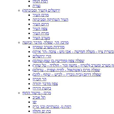
רמת הגולן
נצרת
ירושלים (העיר וסביבתה)
מרכז העיר
העיר העתיקה וסביבתה
דרום העיר
צפון העיר
מזרח העיר
מערב העיר
מרכז: הר, שפלה, מדבר ובקעה
מורדות מערב שומרון
בשרת ציון - מעלה חמישה - אבו גוש - צובה -הר איתן)
הרי ירושלים
שפלה צפון (מודיעין-בן שמן-שוהם)
 מערב ומערב (לטרון - נחשון וגזר - חולדה - טל שחר)
שפלה מרכז (אשתאול - לוזית וצפית - עדולם)
שפלה דרום (בית גוברין – לכיש – שקף - להב)
הר חברון
צפון מדבר יהודה
בקעת הירדן
מרכז - מישור החוף
תל אביב
יפו
רמת גן, גבעתיים ובני ברק
בת ים וחולון