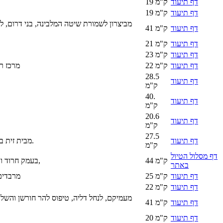
דף תיעוד
19 ק"מ
דף תיעוד
19 ק"מ
מביצרון לשמורת שיטה המלבינה, בני דרום, לא
דף תיעוד
41 ק"מ
דף תיעוד
21 ק"מ
דף תיעוד
23 ק"מ
דף תיעוד
22 ק"מ
מרכז רמ
28.5
דף תיעוד
ק"מ
40.
דף תיעוד
ק"מ
20.6
דף תיעוד
ק"מ
27.5
דף תיעוד
מבית זית במעלה יער ירושלים ודרך שכונת קריית היובל לנחל רפאים ולאורך פארק המסילה וחזרה דרך העיר.
ק"מ
דף מסלול הטיול
44 ק"מ
בעמק חרוד ובקעת בית שאן, לאורך נחלים ובין מעיינות ובריכות בשדות הפלחה, במטעי התמרים וכרמי הזיתים,
באתר
דף תיעוד
25 ק"מ
מרבדים 
דף תיעוד
22 ק"מ
מעמיקם, לנחל דליה, טיפוס להר חורשן והשל
דף תיעוד
41 ק"מ
דף תיעוד
20 ק"מ