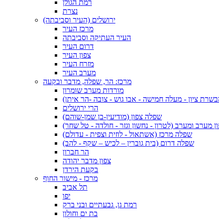
רמת הגולן
נצרת
ירושלים (העיר וסביבתה)
מרכז העיר
העיר העתיקה וסביבתה
דרום העיר
צפון העיר
מזרח העיר
מערב העיר
מרכז: הר, שפלה, מדבר ובקעה
מורדות מערב שומרון
בשרת ציון - מעלה חמישה - אבו גוש - צובה -הר איתן)
הרי ירושלים
שפלה צפון (מודיעין-בן שמן-שוהם)
 מערב ומערב (לטרון - נחשון וגזר - חולדה - טל שחר)
שפלה מרכז (אשתאול - לוזית וצפית - עדולם)
שפלה דרום (בית גוברין – לכיש – שקף - להב)
הר חברון
צפון מדבר יהודה
בקעת הירדן
מרכז - מישור החוף
תל אביב
יפו
רמת גן, גבעתיים ובני ברק
בת ים וחולון