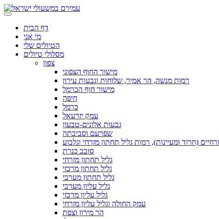
דף הבית
מי אני
הטיולים שלי
מסלולי טיולים
צפון
מישור החוף הצפוני
רמות מנשה, הר אמיר, שלוחות וגבעות עירון
מישור חוף הכרמל
חיפה
כרמל
עמק יזרעאל
גבעות אלונים-טבעון
שפרעם וסביבתה
חיים (חרוד ומעיינות), רמות גליל תחתון מזרחי וגלבוע
סובב כנרת
גליל תחתון מזרחי
גליל תחתון מרכזי
גליל תחתון מערבי
גליל עליון מערבי
גליל עליון מרכזי
עמק החולה וגליל עליון מזרחי
הר מירון וצפת