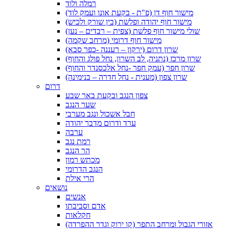
רמלה ולוד
מישור חוף דן (פ"ת - בקעת אונו ועמק לוד)
מישור חוף יהודה ופלשת (בין שורק ולכיש)
שולי מישור חוף פלשת (צפית – רבדים – נען)
מישור חוף דרומי (מרחב שקמה)
שרון דרום (ירקון – רעננה -כפר סבא)
שרון מרכז (נתניה, לב השרון, נחל פולג והחוף)
שרון חפר (עמק חפר -נחל אלכסנדר והחוף)
שרון צפון (מענית - נחל חדרה – בנימינה)
דרום
צפון הנגב ובקעת באר שבע
שער הנגב
חבל אשכול ונגב מערבי
ערד ודרום מדבר יהודה
ערבה
רמת נגב
הר הנגב
מכתש רמון
הנגב הדרומי
הרי אילת
נושאים
אנשים
אדם וסביבתו
חקלאות
אזורי הגבול ומרחב התפר (קו ירוק וגדר ההפרדה)