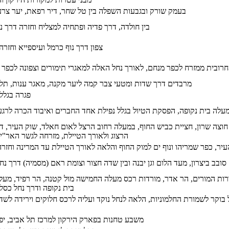
בעמק שורק ובגבעות השפלה בין טל שחר, דיר רפאת, יער צרע
בין חולדה, דרך פדיה ופתחיה למצליח וחזרה דרך נען 
צפון דרך נוף כרמל ועיספייא וחזרה 
רובית ממזרח לכפר מנחם, לאורך נחל האלה למאגרי תימורים וצפונה לכפר 
מרבדים דרך שדות ומטעי צבר קמה ליער מקנה, מאגר ענות, תל 
18/10/2015 - 15
 מעלה בית נקופה, הפסקת הטיול בגלל נפילת אחד החברים ואיבוד הכרה לרגע
 חוצה שרון, חציית כביש החוף, במעלה רחוב הרצל לאום חאלד, שוק העיר, ד
הרצוג ולאורך הטיילת, מזרחה לגשר האר"י 
עיר, כפר שמריהו ונוף ים למוק החוף והלאה לאורך הטיילת עד המרינה וחזר
סובב ביצרון, מעד הלום וגן יבנה ובין שדה חצור וצומת ראם (מסמיה) דרך נ
דרות המורים, הר אדר, מורדות רכס מעלה החמישה מול קטנה, הר רפיד, מעל
בית נקופה ודרך נחל כסלו
וקר לשמורת החלמוניות, הלאה לנחל נוקד ועליה לרכס חלוקים וירידה לשדה
משבע טחנות בפארק הירקון למרכז תל אביב, יפו