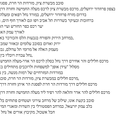
סובב מבשרת ציון, מורדות הר חרת, פסגת
בצפון פרוזדור ירושלים, מרכס מבשרת ציון לרכס מעלה החמישה וחזרה דרך 
בדרום מזרח פרוזדור ירושלים, במורד נחל רפאים ומעלה 
ברחובות ובעיקר בשדרות תל אביב ויפו וגם לאורך חוף הים,
יער רכס כפר החורש ועיי הכ
לאורך עמק האר
במרחב הירוק והפורח בגבעות הלס והכורכר באזור נחל שקמה ויובליו,
ירוק ואדום בסובב עלומים ובאזור שמבא
מעמק האלה אל מרומי תל עדולם, גבע
נחל עבדת ויובליו בין הר אלדד והר ערקוב,
מרכס חלילים והר אחירם דרך נחל כסלון לרכס הר אדר-מעלה החמישה 
מסלול "עידן אופן" למשפחות ולרוכבים מתחילים באזור רב
במורדות המזרחיים של רמות מנשה, בין עי
מרכס חלילים במבשרת ציון, מורדות הר חרת, סובב הר איתן ורכס צובה,
מרכס חלילים דרך מורדות הר חרת לפסגת הר איתן וחזרה דרך 
מרכס חלילים להר אדר והלאה להר רפיד ליד מעלה החמישה וחזרה דרך 
סובב בקעת אונו, שילוב של מרחב עירוני ושטחים פתוחים בלב
בלב עמק יזרעאל, במרחב הפסטורלי בין השדות ומאגרי המים
חבל אשכול, מקיבוץ אורים אל נחל ה