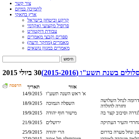
צור קשר
לתמיכה במיזם
ארץ בחאקי
קרקע וביטחון בישראל
פרופיל מקצועי ואקדמי
עבודת דוקטורט
ספרים וקבצי מאמרים
מאמרים (מחקר ודעה)
מאמרים במגוון נושאים
חיפוש:
ולים בשנת תשע"ו (2015-2016)
30 ביולי 2015
הדפסה
אזור
תאריך
א' ראש השנה תשע"ו
14/9/2015
ודרומה לנחל השלושה
השפלה הנמוכה
18/9/2015
וחזרה לחולדה
גדרה וסיבוב קצר בה
מישור חוף יהודה
19/9/2015
החרדי והעיר העתיקה
ירושלים
21/9/2015
ון ונחל מערה בדרום
הרי יהודה
25/9/2015
והלאה מערבה לאורכו
מטרופולין תל אביב
27/9/2015