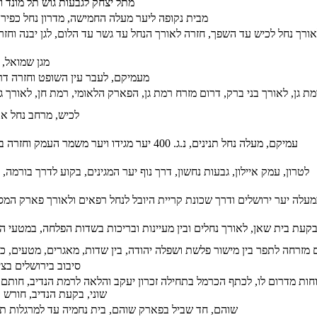
מתל יצחק לגבעות גוש תל מונד וח
מבית נקופה ליער מעלה החמישה, מדרון נחל כפירה
ורך נחל לכיש עד השפך, חזרה לאורך הנחל עד גשר עד הלום, לגן יבנה וחזרה
מגן שמואל, 
מעמיקם, לעבר עין השופט וחזרה דרך 
ת גן, לאורך בני ברק, דרום מזרח רמת גן, הפארק הלאומי, רמת חן, לאורך ג
לכיש, מרחב נחל אד
עמיקם, מעלה נחל תנינים, נ.ג. 400 יער מגידו ויער משמר העמק וחזרה בשלוחה מדרום לדליה
לטרון, עמק איילון, גבעות נחשון, דרך נוף יער המגינים, בקוע לדרך בורמה, נ
מזרחה לתפר בין מישור פלשת ושפלה יהודה, בין שדות, מאגרים, מטעים, כר
סיבוב בירושלים בצי
וחות מדרום לו, לכתף הכרמל בתחילה זכרון יעקב והלאה לרמת הנדיב, חות
שוני, בקעת הנדיב, חורש 
שוהם, חד שביל בפארק שוהם, בית נחמיה עד למרגלות תל