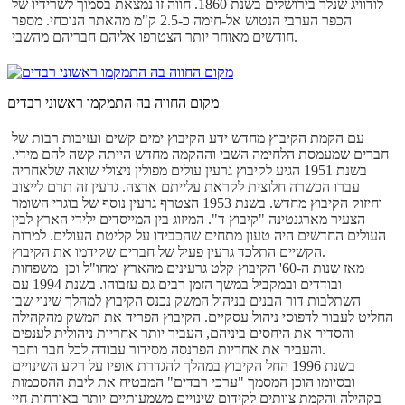
לודוויג שנלר בירושלים בשנת 1860. חווה זו נמצאת בסמוך לשרידיו של
הכפר הערבי הנטוש אל-חימה כ-2.5 ק"מ מהאתר הנוכחי. מספר
חודשים מאוחר יותר הצטרפו אליהם חבריהם מהשבי.
מקום החווה בה התמקמו ראשוני רבדים
עם הקמת הקיבוץ מחדש ידע הקיבוץ ימים קשים ועזיבות רבות של
חברים שמעמסת הלחימה השבי וההקמה מחדש הייתה קשה להם מידי.
בשנת 1951 הגיע לקיבוץ גרעין עולים מפולין ניצולי שואה שלאחריה
עברו הכשרה חלוצית לקראת עלייתם ארצה. גרעין זה תרם לייצוב
וחיזוק הקיבוץ מחדש. בשנת 1953 הצטרף גרעין נוסף של בוגרי השומר
הצעיר מארגנטינה "קיבוץ ד". המיזוג בין המייסדים ילידי הארץ לבין
העולים החדשים היה טעון מתחים שהכבידו על קליטת העולים. למרות
הקשיים התלכד גרעין פעיל של חברים שקידמו את הקיבוץ.
מאז שנות ה-60' הקיבוץ קלט גרעינים מהארץ ומחו"ל וכן משפחות
ובודדים ובמקביל במשך הזמן רבים גם עזבוהו. בשנת 1994 עם
השתלבות דור הבנים בניהול המשק נכנס הקיבוץ למהלך שינוי שבו
החליט לעבור לדפוסי ניהול עסקיים. הקיבוץ הפריד את המשק מהקהילה
והסדיר את היחסים ביניהם, העביר יותר אחריות ניהולית לענפים
והעביר את אחריות הפרנסה מסידור עבודה לכל חבר וחבר.
בשנת 1996 החל הקיבוץ במהלך להגדרת אופיו על רקע השינויים
ובסיומו הוכן המסמך "ערכי רבדים" המבטיח את ליבת ההסכמות
בקהילה והקמת צוותים לקידום שינויים משמעותיים יותר באורחות חיי