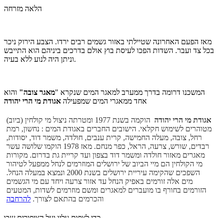
הלאה מזרחה
מאז הפעם האחרונה שטיילתי באזור גשמים רבים ירדו. הצבע הירוק ניכר
בכל צד ועבר. השדות הפכו לעיסת בוץ אולם בדרכים ביניהם הוא התייבש
וניתן היה לנוע ללא בעיה.
המשכנו דרומה בדרך ממערב למאגר המים שנקרא "
מאגר צובה"
והוא
אגודת מי הרי יהודה
אחד ממאגרי המים שמפעילה
אגודת מי הרי יהודה
הוקמה בשנת 1977 ומטרתה ניצול מי קולחין (ביוב)
מטוהרים לשימוש חקלאי. הישובים החברים באגודת המים : נחשון, רמת
רחל, צובה, מעלה החמישה, קרית ענבים, חולדה, משמר דוד, יסודות,
רבדים, שורש, צרעה, הראל, כפר מנחם. מאז 1978 הוקמו שלושה עשר
מאגרים מאזור חולדה ומשמר דוד בצפון ועד קריית גת בדרום. מקורות
מי הקולחין הם מיי הביוב של ירושלים המוזרמים לנחל ממפעל לטיהור
השפכים שהקימה עיריית ירושלים בשנת 2000 ונמצא במעלה הנחל.
מים אלה זורמים באפיק הנחל עד אזור צרעה ויחד עם מי הגשמים
הזורמים בחורף בו מועברים למאגרים ומשם מוזרמים לשדות, המטעים
והכרמים בהתאם לצורך.
להרחבה
כדי לצפות עליו ועל הציפורים שבו.