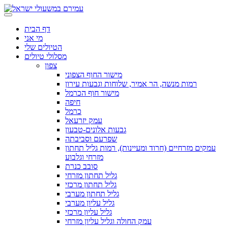
דף הבית
מי אני
הטיולים שלי
מסלולי טיולים
צפון
מישור החוף הצפוני
רמות מנשה, הר אמיר, שלוחות וגבעות עירון
מישור חוף הכרמל
חיפה
כרמל
עמק יזרעאל
גבעות אלונים-טבעון
שפרעם וסביבתה
עמקים מזרחיים (חרוד ומעיינות), רמות גליל תחתון
מזרחי וגלבוע
סובב כנרת
גליל תחתון מזרחי
גליל תחתון מרכזי
גליל תחתון מערבי
גליל עליון מערבי
גליל עליון מרכזי
עמק החולה וגליל עליון מזרחי