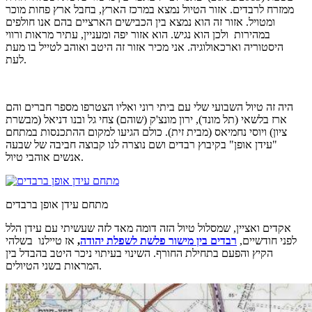
ממזרח לרבדים. אזור הטיול נמצא במרכז הארץ, בחבל ארץ פחות מוכר
ומטויל. אזור זה הוא נמצא בין הכבישים הארציים בהם אנו חולפים
במהירות ולכן הוא נגיש. הוא אזור יפה ומעניין, עתיר מראות ורווי
היסטוריה וארכאולוגיה. אני מכיר אזור זה היטב ואוהב לטייל בו מעת
לעת.
היה זה טיול השבועי שלי עם ביתי רוני ואליו הצטרפו מספר חברים והם
ארז בלשאי (תל מונד), ירון מונצ'ק (שוהם) צחי גל ובנו דניאל (מבשרת
ציון) ויוסי נחמיאס (מבית זית). כולם הגיעו למקום ההתכנסות במתחם
"עידן אופן" בקיבוץ רבדים ושם נוצרה לנו קבוצה חביבה של שבעה
אנשים אוהבי טיול.
מתחם עידן אופן ברבדים
אקדים ואציין, שמסלול טיול הזה דומה מאד לזה שעשיתי עם עידן הלל
לפני חודשיים,
רבדים בין מישור פלשת לשפלת יהודה
,
אז טיילנו
בשלהי
הקיץ והפעם בתחילת החורף. השינוי בעיתוי ניכר היטב בהבדל בין
המראות בשני הטיולים.