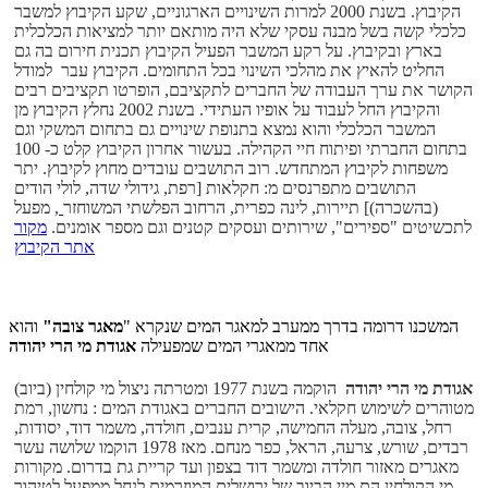
הקיבוץ. בשנת 2000 למרות השינויים הארגוניים, שקע הקיבוץ למשבר
כלכלי קשה בשל מבנה עסקי שלא היה מותאם יותר למציאות הכלכלית
בארץ ובקיבוץ. על רקע המשבר הפעיל הקיבוץ תכנית חירום בה גם
החליט להאיץ את מהלכי השינוי בכל התחומים. הקיבוץ עבר למודל
הקושר את ערך העבודה של החברים לתקציבם, הופרטו תקציבים רבים
והקיבוץ החל לעבוד על אופיו העתידי. בשנת 2002 נחלץ הקיבוץ מן
המשבר הכלכלי והוא נמצא בתנופת שינויים גם בתחום המשקי וגם
בתחום החברתי ופיתוח חיי הקהילה. בעשור אחרון הקיבוץ קלט כ- 100
משפחות לקיבוץ המתחדש. רוב התושבים עובדים מחוץ לקיבוץ. יתר
התושבים מתפרנסים מ: חקלאות [רפת, גידולי שדה, לולי הודים
(בהשכרה)] תיירות, לינה כפרית, הרחוב הפלשתי המשוחזר
, מפעל
לתכשיטים "ספירים", שירותים ועסקים קטנים וגם מספר אומנים.
מקור
אתר הקיבוץ
המשכנו דרומה בדרך ממערב למאגר המים שנקרא "
מאגר צובה"
והוא
אגודת מי הרי יהודה
אחד ממאגרי המים שמפעילה
אגודת מי הרי יהודה
הוקמה בשנת 1977 ומטרתה ניצול מי קולחין (ביוב)
מטוהרים לשימוש חקלאי. הישובים החברים באגודת המים : נחשון, רמת
רחל, צובה, מעלה החמישה, קרית ענבים, חולדה, משמר דוד, יסודות,
רבדים, שורש, צרעה, הראל, כפר מנחם. מאז 1978 הוקמו שלושה עשר
מאגרים מאזור חולדה ומשמר דוד בצפון ועד קריית גת בדרום. מקורות
מי הקולחין הם מיי הביוב של ירושלים המוזרמים לנחל ממפעל לטיהור