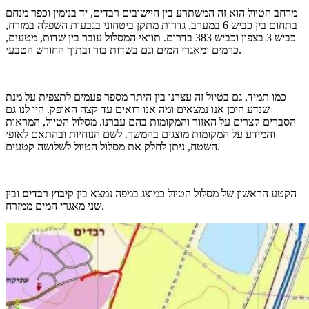
מרחב הטיול הוא זה המשתרע בין היישובים רבדים, יד בנימין וכפר מנחם
בתחום בין כביש 6 במערב, גדרות מתקן ביטחוני בגבעות השפלה במזרח,
כביש 3 בצפון וכביש 383 בדרום. תוואי המסלול עובר בין שדות, מטעים,
כרמים ומאגרי המים וגם בשדות בור ובתוך החורש הטבעי.
כמו תמיד, גם בטיול זה עצרנו בין היתר מספר פעמים לתצפית על מנת
שנדע היכן אנו נמצאים ומה אנו רואים עד קצה האופק. היו לנו גם
הסברים קצרים על האזור והמקומות בהם עברנו. מסלול הטיול, המראות
והמידע על המקומות מוצגים בהמשך. לשם הנוחיות ובהתאם לאופי
השטח, ניתן לחלק את מסלול הטיול לשלושה קטעים.
הקטע הראשון של מסלול הטיול כמוצג במפה נמצא בין
קיבוץ רבדים
ובין
שני מאגרי המים ממזרח.