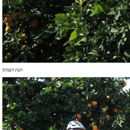
העץ העמוס