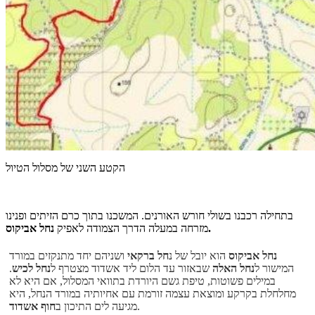
הקטע השני של מסלול הטיול
בתחילה רכבנו בשולי חורש האורנים. המשכנו בתוך כרם הזיתים ופנינו
נחל אביקוס.
מזרחה במעלה הדרך הצמודה לאפיק
נחל אביקוס
הוא יובל של נ
חל ברקאי
ושניהם יחד מתנקזים במורד
המישור ל
נחל האלה
שבאזור עד הלום ליד אשדוד מצטרף ל
נחל לכיש
.
במילים פשוטות, טיפת גשם היורדת בתוואי המסלול, אם היא לא
מחלחלת בקרקע ומוצאת עצמה זורמת עם אחיותיה במורד הנחל, היא
.
מגיעה לים התיכון ב
חוף אשדוד