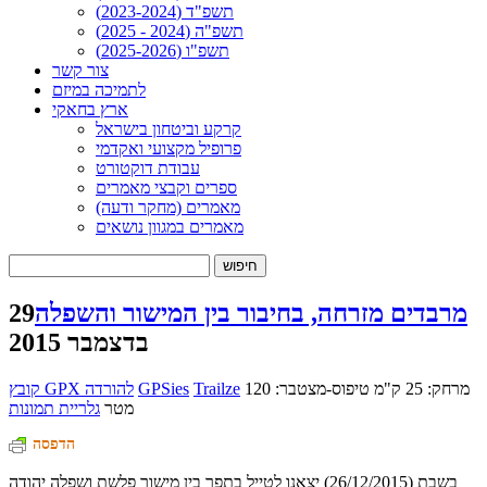
תשפ"ד (2023-2024)
תשפ"ה (2024 - 2025)
תשפ"ו (2025-2026)
צור קשר
לתמיכה במיזם
ארץ בחאקי
קרקע וביטחון בישראל
פרופיל מקצועי ואקדמי
עבודת דוקטורט
ספרים וקבצי מאמרים
מאמרים (מחקר ודעה)
מאמרים במגוון נושאים
חיפוש:
מרבדים מזרחה, בחיבור בין המישור והשפלה
29
בדצמבר 2015
מרחק: 25 ק"מ
טיפוס-מצטבר: 120
Trailze
GPSies
קובץ GPX להורדה
מטר
גלריית תמונות
הדפסה
בשבת (26/12/2015) יצאנו לטייל בתפר בין מישור פלשת ושפלה יהודה