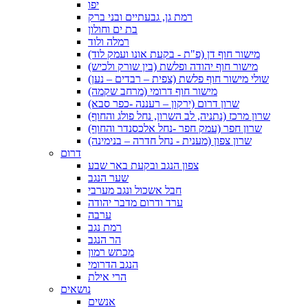
יפו
רמת גן, גבעתיים ובני ברק
בת ים וחולון
רמלה ולוד
מישור חוף דן (פ"ת - בקעת אונו ועמק לוד)
מישור חוף יהודה ופלשת (בין שורק ולכיש)
שולי מישור חוף פלשת (צפית – רבדים – נען)
מישור חוף דרומי (מרחב שקמה)
שרון דרום (ירקון – רעננה -כפר סבא)
שרון מרכז (נתניה, לב השרון, נחל פולג והחוף)
שרון חפר (עמק חפר -נחל אלכסנדר והחוף)
שרון צפון (מענית - נחל חדרה – בנימינה)
דרום
צפון הנגב ובקעת באר שבע
שער הנגב
חבל אשכול ונגב מערבי
ערד ודרום מדבר יהודה
ערבה
רמת נגב
הר הנגב
מכתש רמון
הנגב הדרומי
הרי אילת
נושאים
אנשים