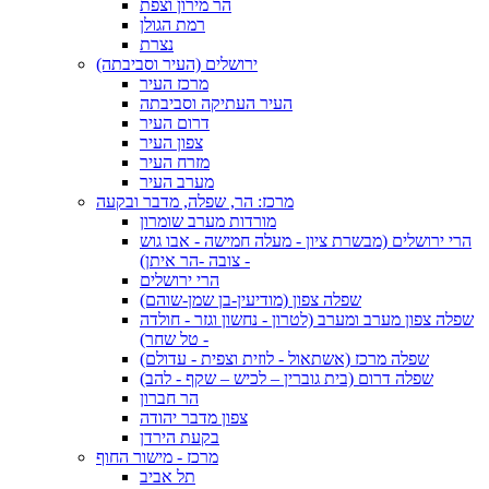
הר מירון וצפת
רמת הגולן
נצרת
ירושלים (העיר וסביבתה)
מרכז העיר
העיר העתיקה וסביבתה
דרום העיר
צפון העיר
מזרח העיר
מערב העיר
מרכז: הר, שפלה, מדבר ובקעה
מורדות מערב שומרון
הרי ירושלים (מבשרת ציון - מעלה חמישה - אבו גוש
- צובה -הר איתן)
הרי ירושלים
שפלה צפון (מודיעין-בן שמן-שוהם)
שפלה צפון מערב ומערב (לטרון - נחשון וגזר - חולדה
- טל שחר)
שפלה מרכז (אשתאול - לוזית וצפית - עדולם)
שפלה דרום (בית גוברין – לכיש – שקף - להב)
הר חברון
צפון מדבר יהודה
בקעת הירדן
מרכז - מישור החוף
תל אביב