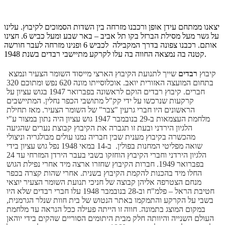
יצאנו ממתחם עידן אופן ורכבנו מזרחה בין השדות הסמוכים לקיבוץ. עלינו
על גשר מעל מסילת הברזל בקו תל אביב – באר שבע ומעל כביש 6. חצינו
אותם. רכבנו צפונה בדרך המקבילה לכביש 6 ופנינו מזרחה לעבר חורשה
קטנה בה נמצאה החווה בה עלו לקרקע מתיישבי רבדים בשנת 1948.
קיבוץ
רבדים
שייך לתנועת הקיבוץ הארצי מייסוד השומר הצעיר ונמצא
בתחום המועצה האזורית יואב. אוכלוסייתו מונה 620 נפש ומתוכם 320
חברים. קיבוץ רבדים הוקם לראשונה בפברואר 1947 בגוש עציון על
קרקעות שנרכשו על ידי קק"ל מתושבי הכפר נחלין. המתיישבים
הראשונים היו חברי גרעין "צבר" של השומר הצעיר. מאז תחילת
מלחמת העצמאות ב-29 בנובמבר 1947 גוש עציון היה נתון במצור ע"י
הלגיון הירדני ובעת זו תגברה את הקיבוץ קבוצת נערים שהגיעה
מהכשרה בקיבוץ מענית שבין חבריה נמנו עולים מבולגריה וניצולי
שואה מפליטי המחנות בפולין. ב-14 במאי 1948 נפל גוש עציון בידי
הלגיון הירדני וחברי הקיבוץ הוחזקו בשבי בעבר הירדן המזרחי עד 24
בפברואר 1949. חברות הקיבוץ שחזרו ארצה מיד אחרי נפילת הגוש
החלו מיד בהכנות להקמת הקיבוץ בשנית. אחרי שהות קצרה בכפר
מנחם הצטרפה אליהן קבוצה של חניכי תנועת השומר הצעיר יוצאי
חטיבת הראל – פלמ"ח וב-28 בנובמבר 1948 עלו חברי רבדים שלא היו
בשבי על הקרקע והתמקמו באתר הנטוש של בית חוות שנלר הגרמנית,
במקום המוצג בתמונה. חווה זו הייתה פעילה ככל הנראה עד מלחמת
העולם השנייה והיוותה חלק מבית היתומים הסוריים שהקים בידי יוהאן