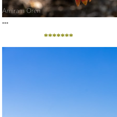
***
*******