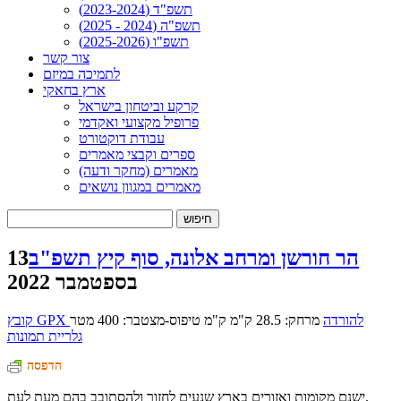
תשפ"ד (2023-2024)
תשפ"ה (2024 - 2025)
תשפ"ו (2025-2026)
צור קשר
לתמיכה במיזם
ארץ בחאקי
קרקע וביטחון בישראל
פרופיל מקצועי ואקדמי
עבודת דוקטורט
ספרים וקבצי מאמרים
מאמרים (מחקר ודעה)
מאמרים במגוון נושאים
חיפוש:
הר חורשן ומרחב אלונה, סוף קיץ תשפ"ב
13
בספטמבר 2022
קובץ GPX להורדה
מרחק: 28.5 ק"מ ק"מ
טיפוס-מצטבר: 400 מטר
גלריית תמונות
הדפסה
ישנם מקומות ואזורים בארץ שנעים לחזור ולהסתובב בהם מעת לעת.