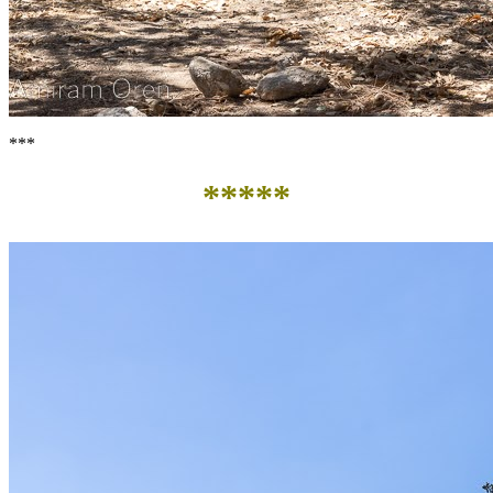
***
*****