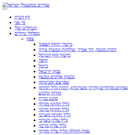
דף הבית
מי אני
הטיולים שלי
מסלולי טיולים
צפון
מישור החוף הצפוני
רמות מנשה, הר אמיר, שלוחות וגבעות עירון
מישור חוף הכרמל
חיפה
כרמל
עמק יזרעאל
גבעות אלונים-טבעון
שפרעם וסביבתה
עמקים מזרחיים (חרוד ומעיינות), רמות גליל תחתון
מזרחי וגלבוע
סובב כנרת
גליל תחתון מזרחי
גליל תחתון מרכזי
גליל תחתון מערבי
גליל עליון מערבי
גליל עליון מרכזי
עמק החולה וגליל עליון מזרחי