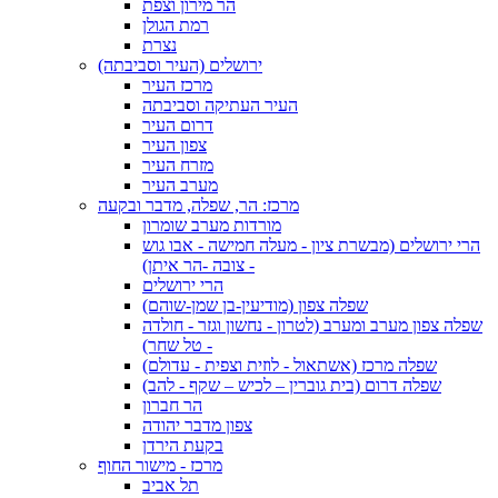
הר מירון וצפת
רמת הגולן
נצרת
ירושלים (העיר וסביבתה)
מרכז העיר
העיר העתיקה וסביבתה
דרום העיר
צפון העיר
מזרח העיר
מערב העיר
מרכז: הר, שפלה, מדבר ובקעה
מורדות מערב שומרון
הרי ירושלים (מבשרת ציון - מעלה חמישה - אבו גוש
- צובה -הר איתן)
הרי ירושלים
שפלה צפון (מודיעין-בן שמן-שוהם)
שפלה צפון מערב ומערב (לטרון - נחשון וגזר - חולדה
- טל שחר)
שפלה מרכז (אשתאול - לוזית וצפית - עדולם)
שפלה דרום (בית גוברין – לכיש – שקף - להב)
הר חברון
צפון מדבר יהודה
בקעת הירדן
מרכז - מישור החוף
תל אביב