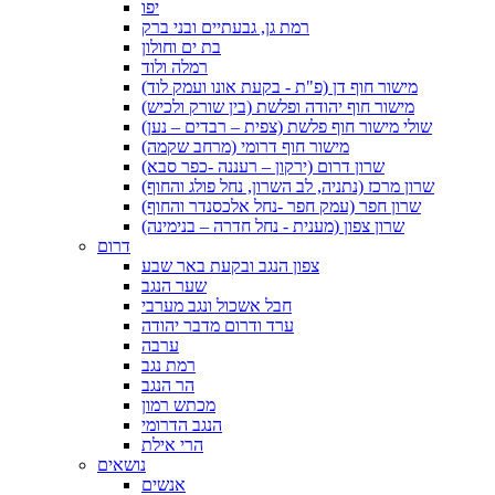
יפו
רמת גן, גבעתיים ובני ברק
בת ים וחולון
רמלה ולוד
מישור חוף דן (פ"ת - בקעת אונו ועמק לוד)
מישור חוף יהודה ופלשת (בין שורק ולכיש)
שולי מישור חוף פלשת (צפית – רבדים – נען)
מישור חוף דרומי (מרחב שקמה)
שרון דרום (ירקון – רעננה -כפר סבא)
שרון מרכז (נתניה, לב השרון, נחל פולג והחוף)
שרון חפר (עמק חפר -נחל אלכסנדר והחוף)
שרון צפון (מענית - נחל חדרה – בנימינה)
דרום
צפון הנגב ובקעת באר שבע
שער הנגב
חבל אשכול ונגב מערבי
ערד ודרום מדבר יהודה
ערבה
רמת נגב
הר הנגב
מכתש רמון
הנגב הדרומי
הרי אילת
נושאים
אנשים