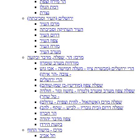
הר מירון וצפת
רמת הגולן
נצרת
ירושלים (העיר וסביבתה)
מרכז העיר
העיר העתיקה וסביבתה
דרום העיר
צפון העיר
מזרח העיר
מערב העיר
מרכז: הר, שפלה, מדבר ובקעה
מורדות מערב שומרון
הרי ירושלים (מבשרת ציון - מעלה חמישה - אבו גוש
- צובה -הר איתן)
הרי ירושלים
שפלה צפון (מודיעין-בן שמן-שוהם)
שפלה צפון מערב ומערב (לטרון - נחשון וגזר - חולדה
- טל שחר)
שפלה מרכז (אשתאול - לוזית וצפית - עדולם)
שפלה דרום (בית גוברין – לכיש – שקף - להב)
הר חברון
צפון מדבר יהודה
בקעת הירדן
מרכז - מישור החוף
תל אביב