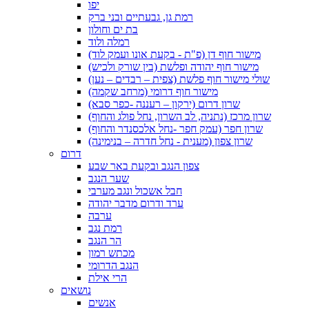
יפו
רמת גן, גבעתיים ובני ברק
בת ים וחולון
רמלה ולוד
מישור חוף דן (פ"ת - בקעת אונו ועמק לוד)
מישור חוף יהודה ופלשת (בין שורק ולכיש)
שולי מישור חוף פלשת (צפית – רבדים – נען)
מישור חוף דרומי (מרחב שקמה)
שרון דרום (ירקון – רעננה -כפר סבא)
שרון מרכז (נתניה, לב השרון, נחל פולג והחוף)
שרון חפר (עמק חפר -נחל אלכסנדר והחוף)
שרון צפון (מענית - נחל חדרה – בנימינה)
דרום
צפון הנגב ובקעת באר שבע
שער הנגב
חבל אשכול ונגב מערבי
ערד ודרום מדבר יהודה
ערבה
רמת נגב
הר הנגב
מכתש רמון
הנגב הדרומי
הרי אילת
נושאים
אנשים