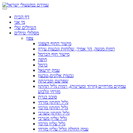
דף הבית
מי אני
הטיולים שלי
מסלולי טיולים
צפון
מישור החוף הצפוני
רמות מנשה, הר אמיר, שלוחות וגבעות עירון
מישור חוף הכרמל
חיפה
כרמל
עמק יזרעאל
גבעות אלונים-טבעון
שפרעם וסביבתה
עמקים מזרחיים (חרוד ומעיינות), רמות גליל תחתון
מזרחי וגלבוע
סובב כנרת
גליל תחתון מזרחי
גליל תחתון מרכזי
גליל תחתון מערבי
גליל עליון מערבי
גליל עליון מרכזי
עמק החולה וגליל עליון מזרחי