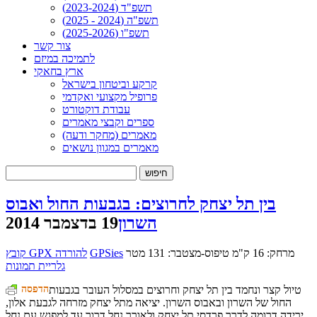
תשפ"ד (2023-2024)
תשפ"ה (2024 - 2025)
תשפ"ו (2025-2026)
צור קשר
לתמיכה במיזם
ארץ בחאקי
קרקע וביטחון בישראל
פרופיל מקצועי ואקדמי
עבודת דוקטורט
ספרים וקבצי מאמרים
מאמרים (מחקר ודעה)
מאמרים במגוון נושאים
חיפוש:
בין תל יצחק לחרוצים: בגבעות החול ואבוס
השרון
19 בדצמבר 2014
מרחק: 16 ק"מ
טיפוס-מצטבר: 131 מטר
GPSies
קובץ GPX להורדה
גלריית תמונות
טיול קצר ונחמד בין תל יצחק וחרוצים במסלול העובר בגבעות
הדפסה
החול של השרון ובאבוס השרון. יציאה מתל יצחק מזרחה לגבעת אלון,
ירידה דרומה לדרך פרדסי תל יצחק ולאורך נחל דרור עד למפגש עם נחל