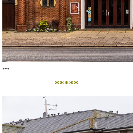
***
*****