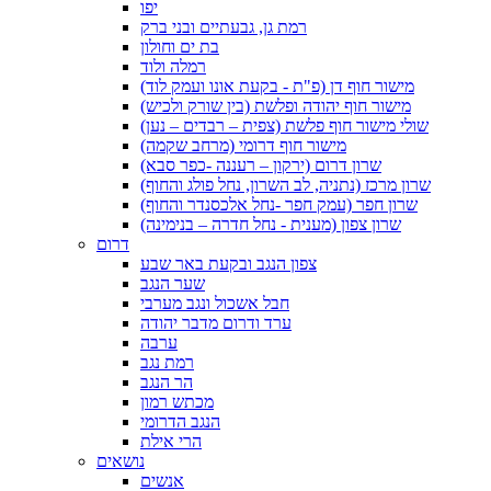
יפו
רמת גן, גבעתיים ובני ברק
בת ים וחולון
רמלה ולוד
מישור חוף דן (פ"ת - בקעת אונו ועמק לוד)
מישור חוף יהודה ופלשת (בין שורק ולכיש)
שולי מישור חוף פלשת (צפית – רבדים – נען)
מישור חוף דרומי (מרחב שקמה)
שרון דרום (ירקון – רעננה -כפר סבא)
שרון מרכז (נתניה, לב השרון, נחל פולג והחוף)
שרון חפר (עמק חפר -נחל אלכסנדר והחוף)
שרון צפון (מענית - נחל חדרה – בנימינה)
דרום
צפון הנגב ובקעת באר שבע
שער הנגב
חבל אשכול ונגב מערבי
ערד ודרום מדבר יהודה
ערבה
רמת נגב
הר הנגב
מכתש רמון
הנגב הדרומי
הרי אילת
נושאים
אנשים