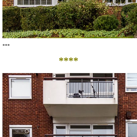
***
****