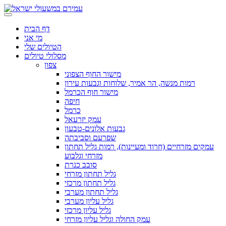
דף הבית
מי אני
הטיולים שלי
מסלולי טיולים
צפון
מישור החוף הצפוני
רמות מנשה, הר אמיר, שלוחות וגבעות עירון
מישור חוף הכרמל
חיפה
כרמל
עמק יזרעאל
גבעות אלונים-טבעון
שפרעם וסביבתה
עמקים מזרחיים (חרוד ומעיינות), רמות גליל תחתון
מזרחי וגלבוע
סובב כנרת
גליל תחתון מזרחי
גליל תחתון מרכזי
גליל תחתון מערבי
גליל עליון מערבי
גליל עליון מרכזי
עמק החולה וגליל עליון מזרחי