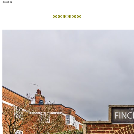
****
******