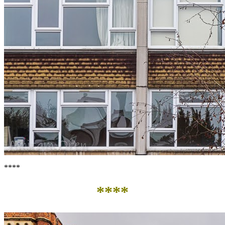
****
****