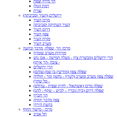
הר מירון וצפת
רמת הגולן
נצרת
ירושלים (העיר וסביבתה)
מרכז העיר
העיר העתיקה וסביבתה
דרום העיר
צפון העיר
מזרח העיר
מערב העיר
מרכז: הר, שפלה, מדבר ובקעה
מורדות מערב שומרון
הרי ירושלים (מבשרת ציון - מעלה חמישה - אבו גוש
- צובה -הר איתן)
הרי ירושלים
שפלה צפון (מודיעין-בן שמן-שוהם)
שפלה צפון מערב ומערב (לטרון - נחשון וגזר - חולדה
- טל שחר)
שפלה מרכז (אשתאול - לוזית וצפית - עדולם)
שפלה דרום (בית גוברין – לכיש – שקף - להב)
הר חברון
צפון מדבר יהודה
בקעת הירדן
מרכז - מישור החוף
תל אביב