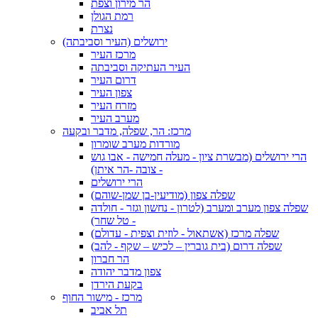
הר מירון וצפת
רמת הגולן
נצרת
ירושלים (העיר וסביבתה)
מרכז העיר
העיר העתיקה וסביבתה
דרום העיר
צפון העיר
מזרח העיר
מערב העיר
מרכז: הר, שפלה, מדבר ובקעה
מורדות מערב שומרון
הרי ירושלים (מבשרת ציון - מעלה חמישה - אבו גוש
- צובה -הר איתן)
הרי ירושלים
שפלה צפון (מודיעין-בן שמן-שוהם)
שפלה צפון מערב ומערב (לטרון - נחשון וגזר - חולדה
- טל שחר)
שפלה מרכז (אשתאול - לוזית וצפית - עדולם)
שפלה דרום (בית גוברין – לכיש – שקף - להב)
הר חברון
צפון מדבר יהודה
בקעת הירדן
מרכז - מישור החוף
תל אביב