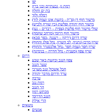
יפו
רמת גן, גבעתיים ובני ברק
בת ים וחולון
רמלה ולוד
מישור חוף דן (פ"ת - בקעת אונו ועמק לוד)
מישור חוף יהודה ופלשת (בין שורק ולכיש)
שולי מישור חוף פלשת (צפית – רבדים – נען)
מישור חוף דרומי (מרחב שקמה)
שרון דרום (ירקון – רעננה -כפר סבא)
שרון מרכז (נתניה, לב השרון, נחל פולג והחוף)
שרון חפר (עמק חפר -נחל אלכסנדר והחוף)
שרון צפון (מענית - נחל חדרה – בנימינה)
דרום
צפון הנגב ובקעת באר שבע
שער הנגב
חבל אשכול ונגב מערבי
ערד ודרום מדבר יהודה
ערבה
רמת נגב
הר הנגב
מכתש רמון
הנגב הדרומי
הרי אילת
נושאים
אנשים