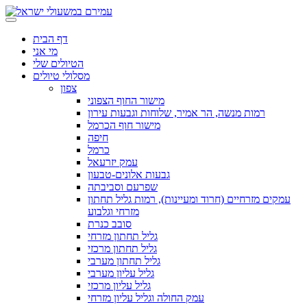
דף הבית
מי אני
הטיולים שלי
מסלולי טיולים
צפון
מישור החוף הצפוני
רמות מנשה, הר אמיר, שלוחות וגבעות עירון
מישור חוף הכרמל
חיפה
כרמל
עמק יזרעאל
גבעות אלונים-טבעון
שפרעם וסביבתה
עמקים מזרחיים (חרוד ומעיינות), רמות גליל תחתון
מזרחי וגלבוע
סובב כנרת
גליל תחתון מזרחי
גליל תחתון מרכזי
גליל תחתון מערבי
גליל עליון מערבי
גליל עליון מרכזי
עמק החולה וגליל עליון מזרחי