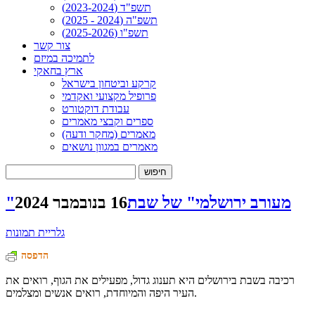
תשפ"ד (2023-2024)
תשפ"ה (2024 - 2025)
תשפ"ו (2025-2026)
צור קשר
לתמיכה במיזם
ארץ בחאקי
קרקע וביטחון בישראל
פרופיל מקצועי ואקדמי
עבודת דוקטורט
ספרים וקבצי מאמרים
מאמרים (מחקר ודעה)
מאמרים במגוון נושאים
חיפוש:
"מעורב ירושלמי" של שבת
16 בנובמבר 2024
גלריית תמונות
הדפסה
רכיבה בשבת בירושלים היא תענוג גדול, מפעילים את הגוף, רואים את
העיר היפה והמיוחדת, רואים אנשים ומצלמים.