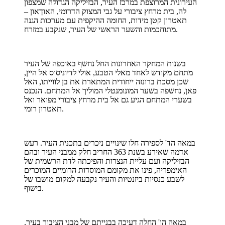
העירונית המרוצפת במרכז העיר, הבזיליקה הגדולה שמצפון
לה, בית מרחץ ציבורי על גבי המצוק הדרומי, האודֵאון –
תאטרון קטן מידות, החומה ההיקפית עם מערכות הגנה
מתוחכמות והשער הראשי של העיר, שנקבע במזרח.
בשנות המחקר האחרונות החל נחשף באוכפה של העיר
מתחם מקודש לאחד מאלי הטבע, אולי לדיוניסוס אל היין,
שכן מסכת ברונזה ייחודית המתארת את בן לווייתו, האל
פאן, נחשפה בשער המונומנטלי המוליך אל המתחם. הנכנס
בשערי המתחם הגיע גם אל בית מרחץ ציבורי מפואר ואל
תאטרון רומי.
במאה הד' לספירה חלו שינויים ניכרים בתכנית העיר. רעש
אדמה שאירע בשנת 363 החריב חלק ממבני העיר ובהם
הבזיליקה ועם עליית הנצרות והפיכתה לדת הרשמית של
האימפריה, פינו את מקומם המוסדות הרומיים המוכרים
לשבע כנסיות ביזנטיות והעיר נקבעה למקום מושבו של
בישוף.
במאה הו' החלה דעיכה בבנייתם של מבני הציבור בעיר.