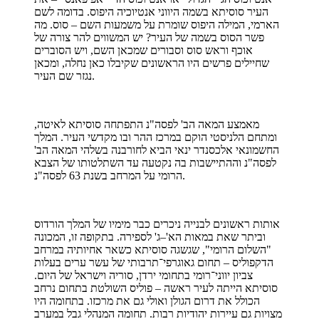
העיר סוסיתא בשמה היווני אנטיוכיה היפוס. בדומה לשם
הארמי, המילה היפוס שומרת על משמעות השם – סוס. מה
פשר הסוס בשמה של העיר? יש המשווים להר צורה של
אוכף וראש סוס וסבורים שמכאן השם, ויש הסוברים
שחיילים פרשים היו הראשונים שקיבלו כאן נחלה, ומכאן
נגזר שם העיר.
מאמצע המאה הב' לפסה"נ התפתחה סוסיתא לאיטה,
ומתחם הלניסטי הוקם במרכז ההר ובו מקדשי העיר. המלך
החשמונאי אלכסנדר ינאי הביא לחורבנה בשלהי המאה הב'
לפסה"נ וההתיישבות בה נקטעה עד השתלטותו של הצבא
הרומי על המרחב בשנת 63 לפסה"נ.
אותות ראשונים לבנייה ניכרים כבר מימיו של המלך הורדוס
וביתר שאת במאות הא'–ג' לספירה. בתקופה זו, המכונה
"השלום הרומי", שגשגה סוסיתא כשאר אחיותיה במרחב
הדקפוליס – תחום גאוגרפי־תרבותי של עשר ערים בעלות
צביון יווני־רומי בתחומי ירדן, סוריה וישראל של היום.
סוסיתא הייתה לעיר ראשה – פוליס השולטת בתחום נרחב
הכולל את דרום הגולן ואולי גם את מרכזו. בתחומה היו
מצויות גם עיירות יהודיות רבות. תחומה המנהלי גבל במערב