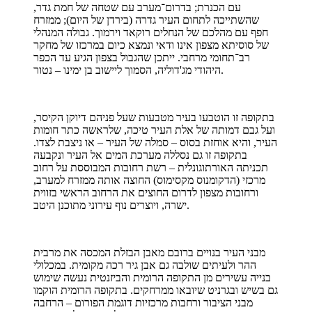
עם הכנרת; בדרום־מערב עם שטחה של חמת גדר,
שהשתייכה לתחום העיר גדרה (בירדן של היום); ממזרח
חפף עם מהלכם של הנחלים רוקאד וירמוך. גבולה המנהלי
של סוסיתא מצפון אינו ודאי ונמצא כיום במרכזו של מחקר
רב־תחומי מרחבי. ייתכן שהגבול בצפון הגיע עד הכפר
היהודי מג'דוליה, הסמוך ליישוב בן ימינו – נטור.
בתקופה זו הוטבעו בעיר מטבעות שעל פניהם דיוקן הקיסר,
ועל גבם דמותה של אלת העיר טיכה, שלראשה כתר חומות
העיר, והיא אוחזת בסוס – סמלה של העיר – או ניצבת לצדו.
בתקופה זו גם נסללה מערכת המים אל העיר ונקבעה
תכניתה האורתוגונלית – רשת רחובות המבוססת על רחוב
מרכזי (הדקומנוס מקסימוס) החוצה אותה ממזרח למערב,
ורחובות מצפון לדרום החוצים את הרחוב הראשי בזווית
ישרה, ויוצרים נוף עירוני מתוכנן היטב.
מבני העיר בנויים ברובם מאבן הבזלת המכסה את מרבית
ההר ולעיתים שולבה גם אבן גיר רכה מקומית. במכלולי
בנייה עשירים מן התקופה הרומית והביזנטית נעשה שימוש
גם בשיש ובגרניט שיובאו ממרחקים. בתקופה הרומית הוקמו
מבני הציבור ורחבות מרכזיות דוגמת הפורום – הרחבה