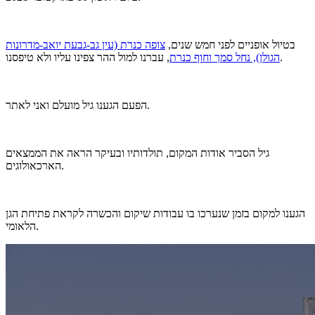
בטיול אופניים לפני חמש שנים,
צופה כנרת (עין גב-גבעת יואב-מדרונות
, עברנו למול ההר צפינו עליו ולא טיפסנו.
הגולן), נחל סמך וחוף כנרת
הפעם הגענו גיל מועלם ואני לאתר.
גיל הסביר אודות המקום, תולדותיו ובעיקר הראה את הממצאים
הארכאולוגים.
הגענו למקום בזמן שנערכו בו עבודות שיקום והכשרה לקראת פתיחת הגן
הלאומי.