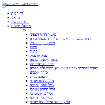
דף הבית
מי אני
הטיולים שלי
מסלולי טיולים
צפון
מישור החוף הצפוני
רמות מנשה, הר אמיר, שלוחות וגבעות עירון
מישור חוף הכרמל
חיפה
כרמל
עמק יזרעאל
גבעות אלונים-טבעון
שפרעם וסביבתה
עמקים מזרחיים (חרוד ומעיינות), רמות גליל תחתון
מזרחי וגלבוע
סובב כנרת
גליל תחתון מזרחי
גליל תחתון מרכזי
גליל תחתון מערבי
גליל עליון מערבי
גליל עליון מרכזי
עמק החולה וגליל עליון מזרחי