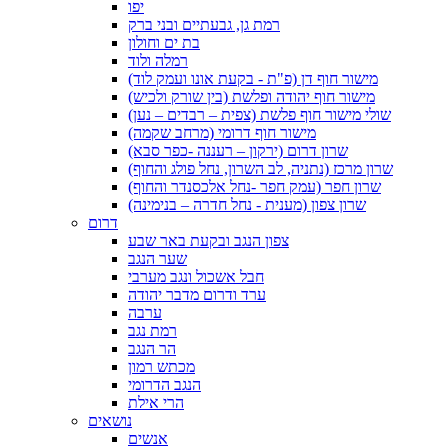
יפו
רמת גן, גבעתיים ובני ברק
בת ים וחולון
רמלה ולוד
מישור חוף דן (פ"ת - בקעת אונו ועמק לוד)
מישור חוף יהודה ופלשת (בין שורק ולכיש)
שולי מישור חוף פלשת (צפית – רבדים – נען)
מישור חוף דרומי (מרחב שקמה)
שרון דרום (ירקון – רעננה -כפר סבא)
שרון מרכז (נתניה, לב השרון, נחל פולג והחוף)
שרון חפר (עמק חפר -נחל אלכסנדר והחוף)
שרון צפון (מענית - נחל חדרה – בנימינה)
דרום
צפון הנגב ובקעת באר שבע
שער הנגב
חבל אשכול ונגב מערבי
ערד ודרום מדבר יהודה
ערבה
רמת נגב
הר הנגב
מכתש רמון
הנגב הדרומי
הרי אילת
נושאים
אנשים