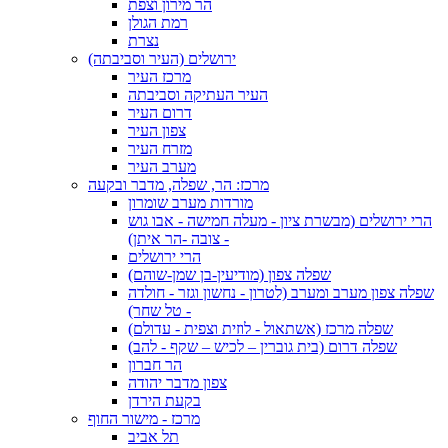
הר מירון וצפת
רמת הגולן
נצרת
ירושלים (העיר וסביבתה)
מרכז העיר
העיר העתיקה וסביבתה
דרום העיר
צפון העיר
מזרח העיר
מערב העיר
מרכז: הר, שפלה, מדבר ובקעה
מורדות מערב שומרון
הרי ירושלים (מבשרת ציון - מעלה חמישה - אבו גוש
- צובה -הר איתן)
הרי ירושלים
שפלה צפון (מודיעין-בן שמן-שוהם)
שפלה צפון מערב ומערב (לטרון - נחשון וגזר - חולדה
- טל שחר)
שפלה מרכז (אשתאול - לוזית וצפית - עדולם)
שפלה דרום (בית גוברין – לכיש – שקף - להב)
הר חברון
צפון מדבר יהודה
בקעת הירדן
מרכז - מישור החוף
תל אביב