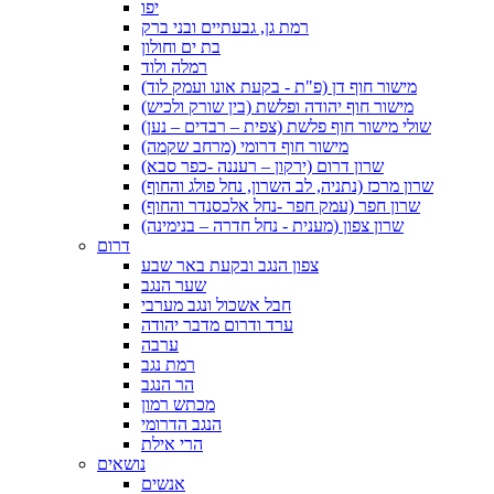
יפו
רמת גן, גבעתיים ובני ברק
בת ים וחולון
רמלה ולוד
מישור חוף דן (פ"ת - בקעת אונו ועמק לוד)
מישור חוף יהודה ופלשת (בין שורק ולכיש)
שולי מישור חוף פלשת (צפית – רבדים – נען)
מישור חוף דרומי (מרחב שקמה)
שרון דרום (ירקון – רעננה -כפר סבא)
שרון מרכז (נתניה, לב השרון, נחל פולג והחוף)
שרון חפר (עמק חפר -נחל אלכסנדר והחוף)
שרון צפון (מענית - נחל חדרה – בנימינה)
דרום
צפון הנגב ובקעת באר שבע
שער הנגב
חבל אשכול ונגב מערבי
ערד ודרום מדבר יהודה
ערבה
רמת נגב
הר הנגב
מכתש רמון
הנגב הדרומי
הרי אילת
נושאים
אנשים