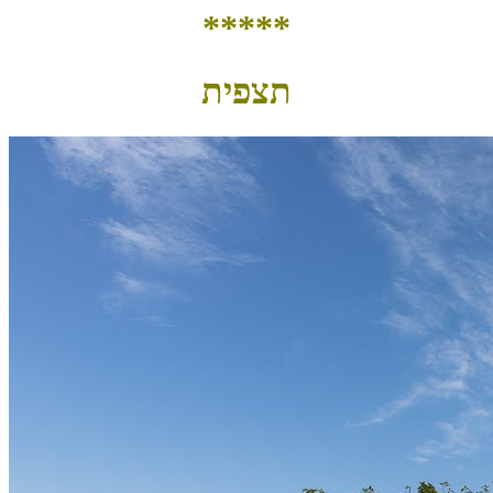
*****
תצפית