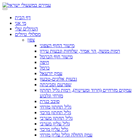
דף הבית
מי אני
הטיולים שלי
מסלולי טיולים
צפון
מישור החוף הצפוני
רמות מנשה, הר אמיר, שלוחות וגבעות עירון
מישור חוף הכרמל
חיפה
כרמל
עמק יזרעאל
גבעות אלונים-טבעון
שפרעם וסביבתה
עמקים מזרחיים (חרוד ומעיינות), רמות גליל תחתון
מזרחי וגלבוע
סובב כנרת
גליל תחתון מזרחי
גליל תחתון מרכזי
גליל תחתון מערבי
גליל עליון מערבי
גליל עליון מרכזי
עמק החולה וגליל עליון מזרחי