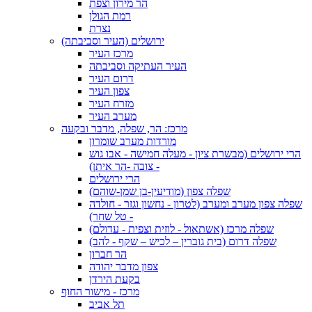
הר מירון וצפת
רמת הגולן
נצרת
ירושלים (העיר וסביבתה)
מרכז העיר
העיר העתיקה וסביבתה
דרום העיר
צפון העיר
מזרח העיר
מערב העיר
מרכז: הר, שפלה, מדבר ובקעה
מורדות מערב שומרון
הרי ירושלים (מבשרת ציון - מעלה חמישה - אבו גוש
- צובה -הר איתן)
הרי ירושלים
שפלה צפון (מודיעין-בן שמן-שוהם)
שפלה צפון מערב ומערב (לטרון - נחשון וגזר - חולדה
- טל שחר)
שפלה מרכז (אשתאול - לוזית וצפית - עדולם)
שפלה דרום (בית גוברין – לכיש – שקף - להב)
הר חברון
צפון מדבר יהודה
בקעת הירדן
מרכז - מישור החוף
תל אביב