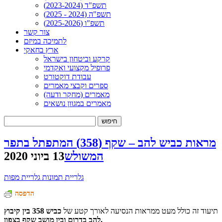
תשפ"ד (2023-2024)
תשפ"ה (2024 - 2025)
תשפ"ו (2025-2026)
צור קשר
לתמיכה במיזם
ארץ בחאקי
קרקע וביטחון בישראל
פרופיל מקצועי ואקדמי
עבודת דוקטורט
ספרים וקבצי מאמרים
מאמרים (מחקר ודעה)
מאמרים במגוון נושאים
חיפוש:
מראות כביש להב – שקף (358) המתפתל בתפר
המשולש
13 ביוני 2020
גלריית תמונות
גלריית מפות
הדפסה
תיעוד זה כולל מעט ממראות הנסיעה לאורך קטע של
כביש 358 בין קיבוץ
להב בדרום ובין מושב שקף בצפון.