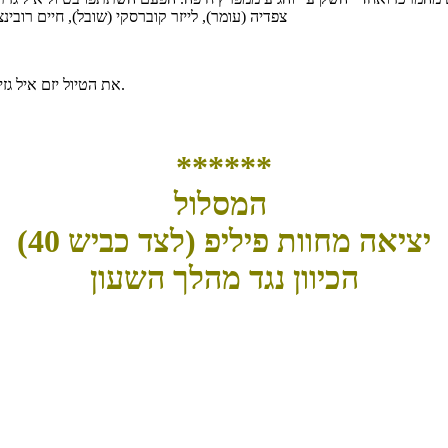
צפדיה (עומר), לייזר קוברסקי (שובל), חיים רובינצ
את הטיול יזם איל גזית ואת המסלול תכנן אמיר הורוביץ ועדכן אותו על פי בקשתי. הוא גם הוביל.
******
המסלול
יציאה מחוות פיליפ (לצד כביש 40)
הכיוון נגד מהלך השעון