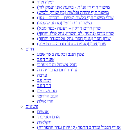
רמלה ולוד
מישור חוף דן (פ"ת - בקעת אונו ועמק לוד)
מישור חוף יהודה ופלשת (בין שורק ולכיש)
שולי מישור חוף פלשת (צפית – רבדים – נען)
מישור חוף דרומי (מרחב שקמה)
שרון דרום (ירקון – רעננה -כפר סבא)
שרון מרכז (נתניה, לב השרון, נחל פולג והחוף)
שרון חפר (עמק חפר -נחל אלכסנדר והחוף)
שרון צפון (מענית - נחל חדרה – בנימינה)
דרום
צפון הנגב ובקעת באר שבע
שער הנגב
חבל אשכול ונגב מערבי
ערד ודרום מדבר יהודה
ערבה
רמת נגב
הר הנגב
מכתש רמון
הנגב הדרומי
הרי אילת
נושאים
אנשים
אדם וסביבתו
חקלאות
אזורי הגבול ומרחב התפר (קו ירוק וגדר ההפרדה)