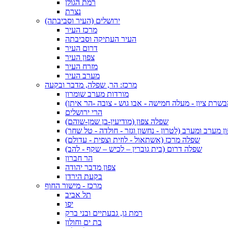
רמת הגולן
נצרת
ירושלים (העיר וסביבתה)
מרכז העיר
העיר העתיקה וסביבתה
דרום העיר
צפון העיר
מזרח העיר
מערב העיר
מרכז: הר, שפלה, מדבר ובקעה
מורדות מערב שומרון
בשרת ציון - מעלה חמישה - אבו גוש - צובה -הר איתן)
הרי ירושלים
שפלה צפון (מודיעין-בן שמן-שוהם)
 מערב ומערב (לטרון - נחשון וגזר - חולדה - טל שחר)
שפלה מרכז (אשתאול - לוזית וצפית - עדולם)
שפלה דרום (בית גוברין – לכיש – שקף - להב)
הר חברון
צפון מדבר יהודה
בקעת הירדן
מרכז - מישור החוף
תל אביב
יפו
רמת גן, גבעתיים ובני ברק
בת ים וחולון