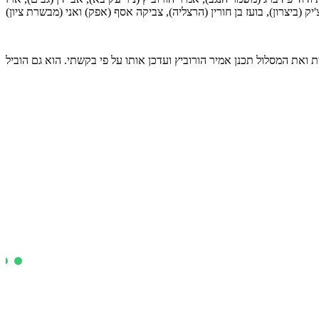
'יק (ביצרון), בועז בן חורין (הרצליה), צביקה אסף (אפק) ואני (מבשרת ציון)