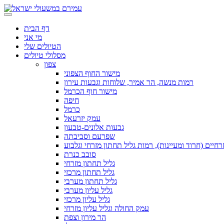
דף הבית
מי אני
הטיולים שלי
מסלולי טיולים
צפון
מישור החוף הצפוני
רמות מנשה, הר אמיר, שלוחות וגבעות עירון
מישור חוף הכרמל
חיפה
כרמל
עמק יזרעאל
גבעות אלונים-טבעון
שפרעם וסביבתה
חיים (חרוד ומעיינות), רמות גליל תחתון מזרחי וגלבוע
סובב כנרת
גליל תחתון מזרחי
גליל תחתון מרכזי
גליל תחתון מערבי
גליל עליון מערבי
גליל עליון מרכזי
עמק החולה וגליל עליון מזרחי
הר מירון וצפת