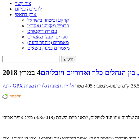
צור קשר
לתמיכה במיזם
ארץ בחאקי
קרקע וביטחון בישראל
פרופיל מקצועי ואקדמי
עבודת דוקטורט
ספרים וקבצי מאמרים
מאמרים (מחקר ודעה)
מאמרים במגוון נושאים
חיפוש:
ין הנחלים כלך ואדוריים ויובליהם
4 במרץ 2018
טיפוס-מצטבר: 495 מטר
גלריית תמונות
גלריית מפות
הדפסה
 פידברג (משמר הנגב), אמיר הורוביץ (ניר עקיבא), אבי דן (גבים), ארז