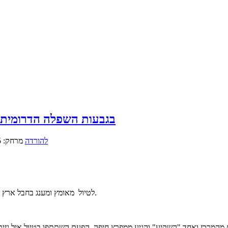
בגבעות השפלה הדרומית, ב
קובץ GPX להורדה
מרחק: 35.5 ק"מ
לטיול מאומץ ומענג בחבל ארץ זה שלרוב אינו יעד לטיולים, יצאנו ביום השבת (3/3/2018) במזג אוויר אביבי.
המרכז ואחד "השקיע" והגיע ממפרץ חיפה. הפעם השתתפו בטיול איל גזית ודוד